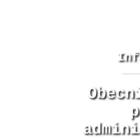
Inf
Obecn
p
admini