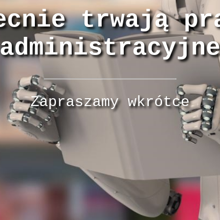
ecnie trwają pr
administracyjn
Zapraszamy wkrótce