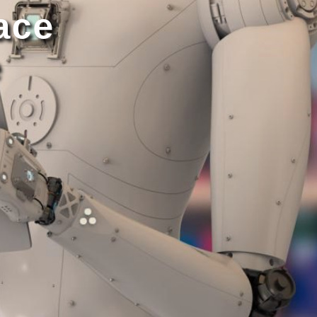
ace
e