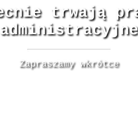
ecnie trwają pr
administracyjn
Zapraszamy wkrótce