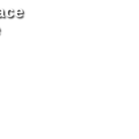
ace
e