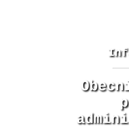
Inf
Obecn
p
admini