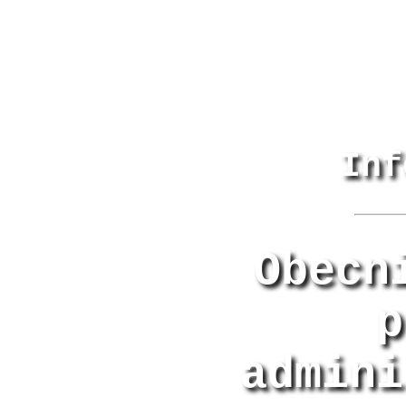
Inf
Obecn
p
admini