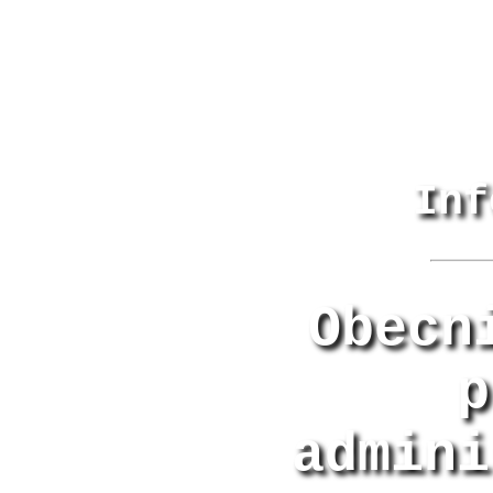
Inf
Obecn
p
admini