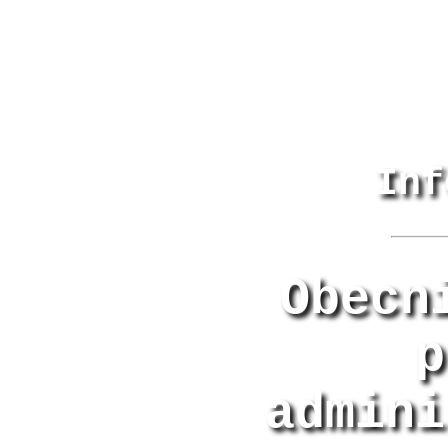
Inf
Obecn
p
admini